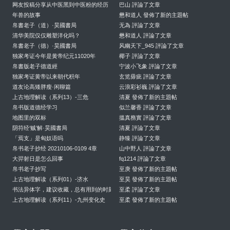
网友投稿分享从中医黑到中医粉的经历
巴山 評論了文章
年兽的故事
懋和道人 發佈了新的主題帖
帛書老子（道）·昊國書局
无為 評論了文章
清华美院仅仅雕塑洋化吗？
懋和道人 評論了文章
帛書老子（德）·昊國書局
风幽天下_945 評論了文章
独家考证今年是黄帝纪元11020年
椰子 評論了文章
帛書版老子德道經
宁波小飞象 評論了文章
独家考证黄帝以来朝代积年
玄览毋疵 評論了文章
道友论高矮胖瘦·闲聊篇
云浪彩衫巍 評論了文章
上古地理解读（系列13）-三危
清夏 發佈了新的主題帖
帛书版道德经学习
似兰馨香 評論了文章
地图里的双标
搵真務實 評論了文章
阴符经‘贼’解·昊國書局
清夏 評論了文章
「焉支」是匈奴语吗
静臻 評論了文章
帛书老子抄经 20210106-0109 4章
山中野人 評論了文章
大羿射日是怎么回事
fq1214 評論了文章
帛书老子抄写
至庚 發佈了新的主題帖
上古地理解读（系列01）-济水
至昊 發佈了新的主題帖
书法异体字，建议收藏，总有用到的时刻
至柔 評論了文章
上古地理解读（系列11）-九州变化史
至柔 發佈了新的主題帖