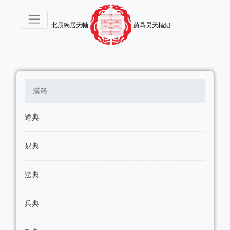
北辰獨居天軸
蔚爲昊天樞紐
漢籍
道典
易典
法典
兵典