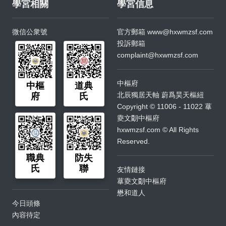
學宮相關
學宮信息
微信公衆號
官方郵箱
www@hxwmzsf.com
投訴郵箱
complaint@hxwmzsf.com
中樞府
中樞
道典
北辰獨居天軸 蔚爲昊天樞紐
府
氏
Copyright © 11006 - 11022 蕐
夓文朙中樞府
hxwmzsf.com © All Rights
Reserved.
職典
防失
氏
聯
友情鏈接
蕐夓文朙中樞府
懋和道人
今日頭條
內容待定