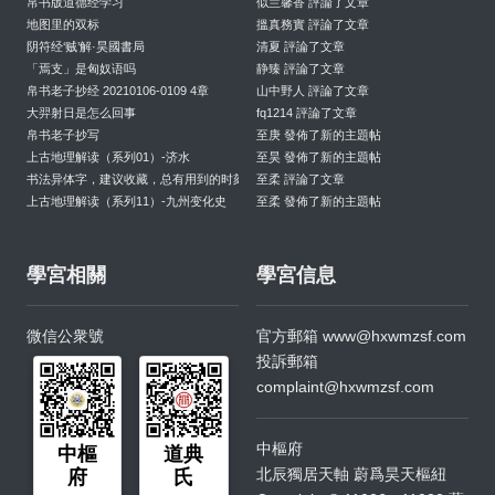
帛书版道德经学习
似兰馨香 評論了文章
地图里的双标
搵真務實 評論了文章
阴符经‘贼’解·昊國書局
清夏 評論了文章
「焉支」是匈奴语吗
静臻 評論了文章
帛书老子抄经 20210106-0109 4章
山中野人 評論了文章
大羿射日是怎么回事
fq1214 評論了文章
帛书老子抄写
至庚 發佈了新的主題帖
上古地理解读（系列01）-济水
至昊 發佈了新的主題帖
书法异体字，建议收藏，总有用到的时刻
至柔 評論了文章
上古地理解读（系列11）-九州变化史
至柔 發佈了新的主題帖
學宮相關
學宮信息
微信公衆號
官方郵箱
www@hxwmzsf.com
投訴郵箱
complaint@hxwmzsf.com
中樞府
中樞
道典
北辰獨居天軸 蔚爲昊天樞紐
府
氏