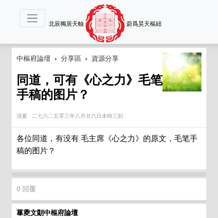
北辰獨居天軸
蔚爲昊天樞紐
中樞府論壇
›
分享區
›
資源分享
同道，可有《心之力》毛笔
手稿的图片？
清夏
·
二七六二五零三年八月廿六日未時三刻
各位同道，有没有 毛主席《心之力》的原文，毛笔手
稿的图片？
0 回覆
蕐夓文朙中樞府論壇