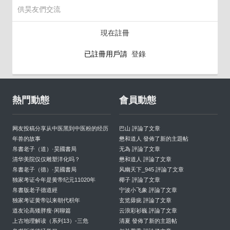
供昊友們交流
現在註冊
已註冊用戶請
登錄
熱門動態
會員動態
网友投稿分享从中医黑到中医粉的经历
巴山 評論了文章
年兽的故事
懋和道人 發佈了新的主題帖
帛書老子（道）·昊國書局
无為 評論了文章
清华美院仅仅雕塑洋化吗？
懋和道人 評論了文章
帛書老子（德）·昊國書局
风幽天下_945 評論了文章
独家考证今年是黄帝纪元11020年
椰子 評論了文章
帛書版老子德道經
宁波小飞象 評論了文章
独家考证黄帝以来朝代积年
玄览毋疵 評論了文章
道友论高矮胖瘦·闲聊篇
云浪彩衫巍 評論了文章
上古地理解读（系列13）-三危
清夏 發佈了新的主題帖