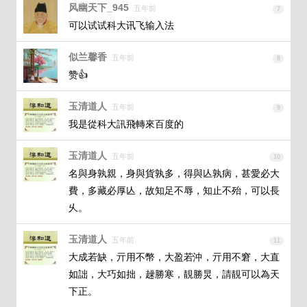
风幽天下_945
五年前
7
可以试试科大讯飞输入法
似兰馨香
五年前
8
赞👍
玉清道人
五年前
9
我是從科大訊飛轉來百度的
玉清道人
五年前
10
名與身孰親，身與貨孰多，得與亾孰病，甚愛必大
費，多藏必厚亾，故知足不辱，知止不殆，可以長
乆。
玉清道人
五年前
11
大成若缺，亓用不幣，大盈若沖，亓用不窘，大直
如詘，大巧如拙，趮勝寒，靚勝炅，請靚可以為天
下正。