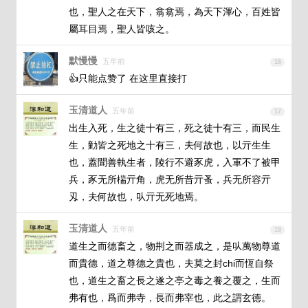
也，聖人之在天下，翕翕焉，為天下渾心，百姓皆
屬耳目焉，聖人皆咳之。
默慢慢
五年前
16
👍只能点赞了 在这里直接打
玉清道人
五年前
17
出生入死，生之徒十有三，死之徒十有三，而民生
生，勭皆之死地之十有三，夫何故也，以亓生生
也，蓋聞善執生者，陵行不避豕虎，入軍不了被甲
兵，豕无所椯亓角，虎无所昔亓蚤，兵无所容亓
刄，夫何故也，㕥亓无死地焉。
玉清道人
五年前
18
道生之而德畜之，物㓝之而器成之，是㕥萬物尊道
而貴德，道之尊德之貴也，夫莫之封chi而恆自祭
也，道生之畜之長之遂之亭之毒之養之覆之，生而
弗有也，爲而弗寺，長而弗宰也，此之謂玄德。