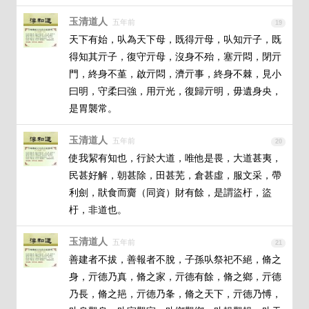
玉清道人
五年前
19
天下有始，㕥為天下母，既得亓母，㕥知亓子，既
得知其亓子，復守亓母，沒身不殆，塞亓悶，閉亓
門，終身不堇，啟亓悶，濟亓事，終身不棘，見小
曰明，守柔曰強，用亓光，復歸亓明，毋遺身央，
是胃襲常。
玉清道人
五年前
20
使我絜有知也，行於大道，唯他是畏，大道甚夷，
民甚好解，朝甚除，田甚芜，倉甚虛，服文采，帶
利劍，猒食而齎（同資）財有餘，是謂盜杅，盜
杅，非道也。
玉清道人
五年前
21
善建者不拔，善報者不脫，子孫㕥祭祀不絕，脩之
身，亓德乃真，脩之家，亓德有餘，脩之鄉，亓德
乃長，脩之邫，亓德乃夆，脩之天下，亓德乃愽，