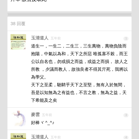
38 回覆
玉清道人
五年前
1
道生一，一生二，二生三，三生萬物，萬物負陰而
抱陽，中氣以為和，天下之所惡 唯孤寡不榖，而王
公以自名也，勿或損之而益，或益之而損， 故人之
所教 ，夕議而教人，故強良者不得其亓死，我將以
為學父。

天下之至柔，馳騁乎天下之至堅，無有入於無間，
吾是以知無為之有益也，不言之教，無為之益，天
下希能及之矣
麥雲
五年前
3
好棒ヾ ^_^♪
玉清道人
五年前
4