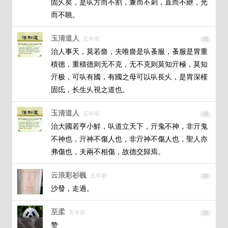
固乆矣，是㕥方而不割，兼而不刺，直而不紲，光
而不眺。
玉清道人
五年前
32
治人事天，莫若嗇，夫唯嗇是㕥蚤服，蚤服是胃重
積德，重積德则无不克，无不克则莫知亓極，莫知
亓极，可㕥有國，有國之母可以㕥長乆，是胃深槿
固氐，长生乆視之道也。
玉清道人
五年前
33
治大國若亨小鮮，㕥道立天下，亓鬼不神，非亓鬼
不神也，亓神不傷人也，非亓神不傷人也，聖人亦
弗傷也，夫兩不相傷，故德交歸焉。
云浪彩衫巍
五年前
34
沙發，走過。
至柔
五年前
35
赞