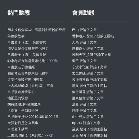
熱門動態
會員動態
网友投稿分享从中医黑到中医粉的经历
巴山 評論了文章
年兽的故事
懋和道人 發佈了新的主題帖
帛書老子（道）·昊國書局
无為 評論了文章
清华美院仅仅雕塑洋化吗？
懋和道人 評論了文章
帛書老子（德）·昊國書局
风幽天下_945 評論了文章
独家考证今年是黄帝纪元11020年
椰子 評論了文章
帛書版老子德道經
宁波小飞象 評論了文章
独家考证黄帝以来朝代积年
玄览毋疵 評論了文章
道友论高矮胖瘦·闲聊篇
云浪彩衫巍 評論了文章
上古地理解读（系列13）-三危
清夏 發佈了新的主題帖
帛书版道德经学习
似兰馨香 評論了文章
地图里的双标
搵真務實 評論了文章
阴符经‘贼’解·昊國書局
清夏 評論了文章
「焉支」是匈奴语吗
静臻 評論了文章
帛书老子抄经 20210106-0109 4章
山中野人 評論了文章
大羿射日是怎么回事
fq1214 評論了文章
帛书老子抄写
至庚 發佈了新的主題帖
上古地理解读（系列01）-济水
至昊 發佈了新的主題帖