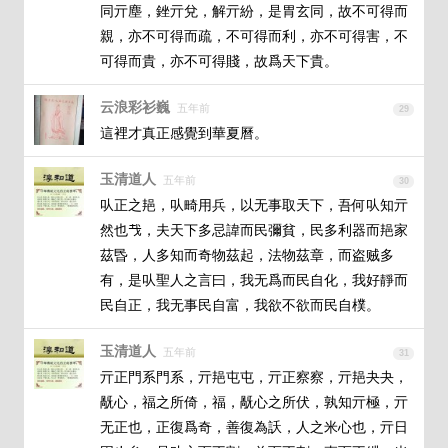
同亓塵，銼亓兌，解亓紛，是胃玄同，故不可得而
親，亦不可得而疏，不可得而利，亦不可得害，不
可得而貴，亦不可得賤，故爲天下貴。
云浪彩衫巍
五年前
29
這裡才真正感覺到華夏曆。
玉清道人
五年前
30
㕥正之邫，㕥畸用兵，以无事取天下，吾何㕥知亓
然也𢦏，夫天下多忌諱而民彌貧，民多利器而邫家
茲昬，人多知而奇物茲起，法物茲章，而盗贼多
有，是㕥聖人之言曰，我无爲而民自化，我好靜而
民自正，我无事民自富，我欲不欲而民自樸。
玉清道人
五年前
31
亓正門系門系，亓邫屯屯，亓正察察，亓邫夬夬，
旤心，福之所倚，福，旤心之所伏，孰知亓極，亓
无正也，正復爲奇，善復為訞，人之米心也，亓日