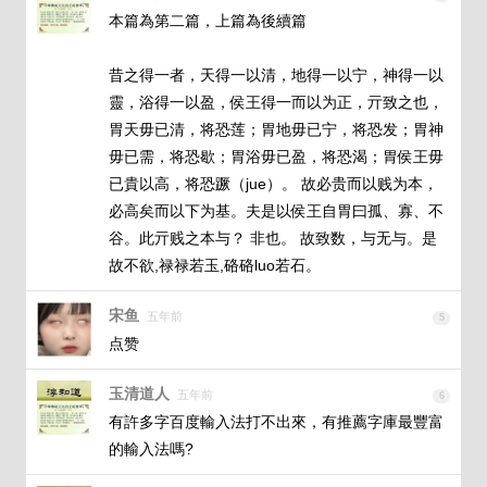
本篇為第二篇，上篇為後續篇

昔之得一者，天得一以清，地得一以宁，神得一以
靈，浴得一以盈，侯王得一而以为正，亓致之也，
胃天毋已清，将恐莲；胃地毋已宁，将恐发；胃神
毋已需，将恐歇；胃浴毋已盈，将恐渴；胃侯王毋
已貴以高，将恐蹶（jue）。 故必贵而以贱为本，
必高矣而以下为基。夫是以侯王自胃曰孤、寡、不
谷。此亓贱之本与？ 非也。 故致数，与无与。是
故不欲,禄禄若玉,硌硌luo若石。
宋鱼
五年前
5
点赞
玉清道人
五年前
6
有許多字百度輸入法打不出來，有推薦字庫最豐富
的輸入法嗎?