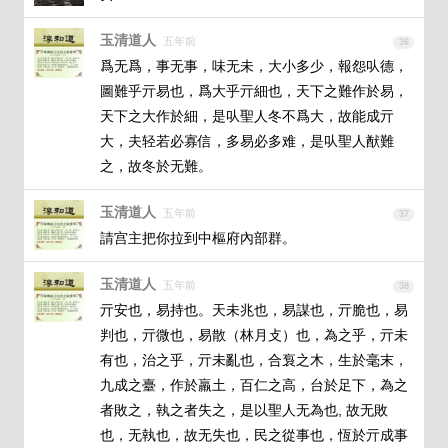
玉清道人
五年前
36
爲无爲，事无事，味无未，大小多少，報怨㕥德，
圖難乎亓易也，爲大乎亓細也，天下之難作於易，
天下之大作於細，是㕥聖人冬不爲大，故能成亓
大，夫轻若必寡信，多易必多难，是㕥聖人猷難
之，故冬於无難。
玉清道人
五年前
37
請宫主把你拉到中樞府內部群。
玉清道人
五年前
38
亓安也，易持也。天未兆也，易謀也，亓脆也，易
判也，亓微也，易散（林月攴）也，為之乎，亓未
有也，治之乎，亓未亂也，合袌之木，生於毫末，
九成之臺，作於羸土，百仁之高，台於足下，為之
者敗之，執之者失之，是以聖人无為也, 故无敗
也，无執也，故无失也，民之從事也，恆於亓成事