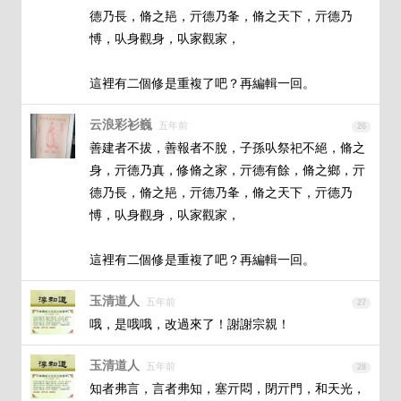
德乃長，脩之邫，亓德乃夆，脩之天下，亓德乃
愽，㕥身觀身，㕥家觀家，

這裡有二個修是重複了吧？再編輯一回。
云浪彩衫巍
五年前
26
善建者不拔，善報者不脫，子孫㕥祭祀不絕，脩之
身，亓德乃真，修脩之家，亓德有餘，脩之鄉，亓
德乃長，脩之邫，亓德乃夆，脩之天下，亓德乃
愽，㕥身觀身，㕥家觀家，

這裡有二個修是重複了吧？再編輯一回。
玉清道人
五年前
27
哦，是哦哦，改過來了！謝謝宗親！
玉清道人
五年前
28
知者弗言，言者弗知，塞亓悶，閉亓門，和天光，