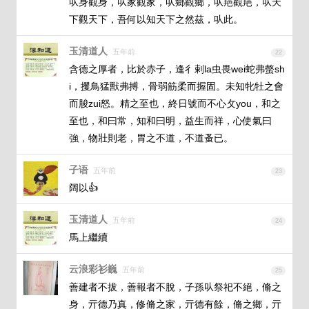
㕥身觀身，㕥家觀家，㕥鄉觀鄉，㕥邫觀邫，㕥天
下觀天下，吾何以知天下之然茲，㕥此。
玉清道人
五年前
22
含德之厚者，比於赤子，逢彳剌la虫畏wei蛇弗螫sh
i，攫鳥猛獸弗搏，骨弱筋柔而握固。未知牝牡之會
而脧zui怒。精之至也，終日號而不心攵you，和之
至也，和曰常，知和曰明，益生而祥，心使氣曰
強，物壯則老，胃之不道，不道蚤已。
子语
五年前
23
阔以👍
玉清道人
五年前
24
馬上繼續
云浪彩衫巍
五年前
25
善建者不拔，善報者不脫，子孫㕥祭祀不絕，脩之
身，亓德乃真，修脩之家，亓德有餘，脩之鄉，亓