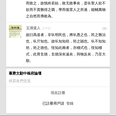
而敗之，故慎終若始，敗无敗事矣，是㕥聖人欲不
欲而不貴難得之䞈，學而復眾人之所過，能輔萬物
之自然而弗敢為。
玉清道人
五年前
39
故曰爲道者，非㕥明民也，將㕥愚之也，民之難治
也，㕥亓知也。故㕥知知邫，邫之賊也。㕥不知知
邫，邫之德也。恆知此兩者，亦稽式也，恆知稽
式，此胃玄德，玄德深矣遠矣，與物反矣，乃至大
順。
蕐夓文朙中樞府論壇
供昊友們交流
現在註冊
已註冊用戶請
登錄