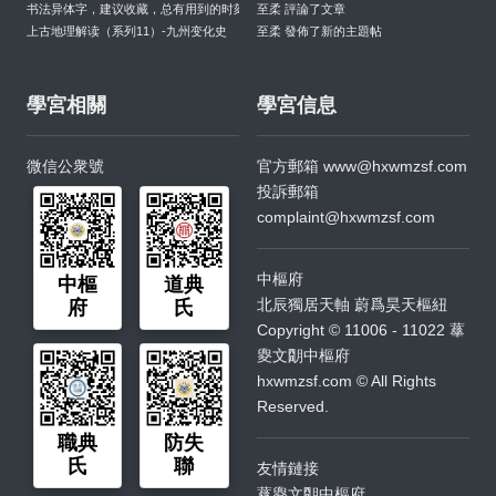
书法异体字，建议收藏，总有用到的时刻
至柔 評論了文章
上古地理解读（系列11）-九州变化史
至柔 發佈了新的主題帖
學宮相關
學宮信息
微信公衆號
官方郵箱
www@hxwmzsf.com
投訴郵箱
complaint@hxwmzsf.com
中樞府
中樞
道典
北辰獨居天軸 蔚爲昊天樞紐
府
氏
Copyright © 11006 - 11022 蕐
夓文朙中樞府
hxwmzsf.com © All Rights
Reserved.
職典
防失
氏
聯
友情鏈接
蕐夓文朙中樞府