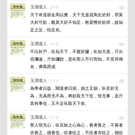
玉清道人
五年前
12
天下有道卻走馬以糞，天下无道戎馬生於郊，罪莫
大於可欲，旤莫大於不知足，咎莫憯於欲得，故知
足之足，恒足矣。
玉清道人
五年前
13
不出於戶，㕥知天下，不窺於牖，㕥知天道，亓出
也彌遠，亓知彌尟，是㕥聖人不行而知，不見耳鳴
名，弗爲而成
玉清道人
五年前
14
為學者日益，聞道者日損，損之又損，㕥至於无
為，无為而无不為，將欲取天下也，恆无事，及亓
其有事也，又不足㕥取天下矣。
玉清道人
五年前
15
聖人恆无心，㕥百姓之心為心，善者善之，不善者
亦善之，德善也，信者信之，不信者亦信之，德信