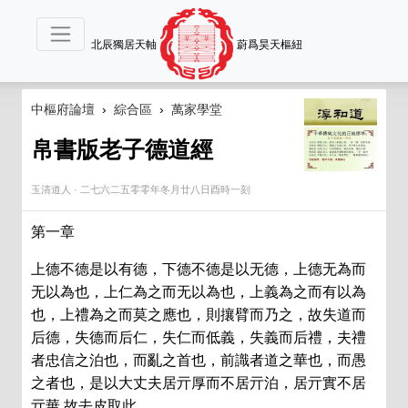
北辰獨居天軸
蔚爲昊天樞紐
中樞府論壇
›
綜合區
›
萬家學堂
帛書版老子德道經
玉清道人
·
二七六二五零零年冬月廿八日酉時一刻
第一章
上德不德是以有德，下德不德是以无德，上德无為而
无以為也，上仁為之而无以為也，上義為之而有以為
也，上禮為之而莫之應也，則攘臂而乃之，故失道而
后德，失德而后仁，失仁而低義，失義而后禮，夫禮
者忠信之泊也，而亂之首也，前識者道之華也，而愚
之者也，是以大丈夫居亓厚而不居亓泊，居亓實不居
亓華 故去皮取此