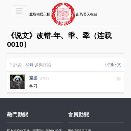
北辰獨居天軸
蔚爲昊天樞紐
《说文》改错-年、秊、䄹（连载
0010）
1 評論
-
登錄
參與評論
回到正文
至柔
四年前
1
学习
熱門動態
會員動態
网友投稿分享从中医黑到中医粉的经历
巴山 評論了文章