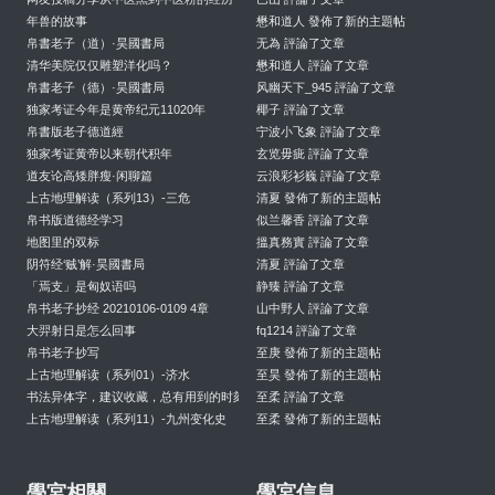
年兽的故事
懋和道人 發佈了新的主題帖
帛書老子（道）·昊國書局
无為 評論了文章
清华美院仅仅雕塑洋化吗？
懋和道人 評論了文章
帛書老子（德）·昊國書局
风幽天下_945 評論了文章
独家考证今年是黄帝纪元11020年
椰子 評論了文章
帛書版老子德道經
宁波小飞象 評論了文章
独家考证黄帝以来朝代积年
玄览毋疵 評論了文章
道友论高矮胖瘦·闲聊篇
云浪彩衫巍 評論了文章
上古地理解读（系列13）-三危
清夏 發佈了新的主題帖
帛书版道德经学习
似兰馨香 評論了文章
地图里的双标
搵真務實 評論了文章
阴符经‘贼’解·昊國書局
清夏 評論了文章
「焉支」是匈奴语吗
静臻 評論了文章
帛书老子抄经 20210106-0109 4章
山中野人 評論了文章
大羿射日是怎么回事
fq1214 評論了文章
帛书老子抄写
至庚 發佈了新的主題帖
上古地理解读（系列01）-济水
至昊 發佈了新的主題帖
书法异体字，建议收藏，总有用到的时刻
至柔 評論了文章
上古地理解读（系列11）-九州变化史
至柔 發佈了新的主題帖
學宮相關
學宮信息