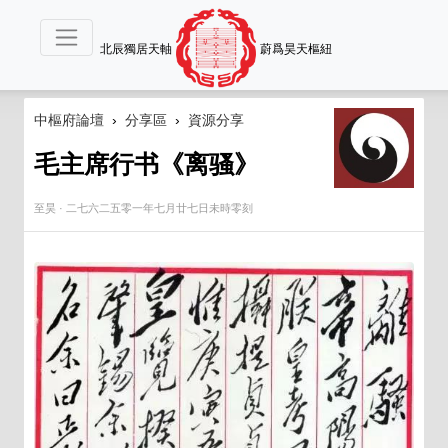
北辰獨居天軸
蔚爲昊天樞紐
中樞府論壇
›
分享區
›
資源分享
毛主席行书《离骚》
至昊
·
二七六二五零一年七月廿七日未時零刻