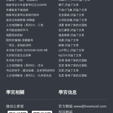
独家考证今年是黄帝纪元11020年
椰子 評論了文章
帛書版老子德道經
宁波小飞象 評論了文章
独家考证黄帝以来朝代积年
玄览毋疵 評論了文章
道友论高矮胖瘦·闲聊篇
云浪彩衫巍 評論了文章
上古地理解读（系列13）-三危
清夏 發佈了新的主題帖
帛书版道德经学习
似兰馨香 評論了文章
地图里的双标
搵真務實 評論了文章
阴符经‘贼’解·昊國書局
清夏 評論了文章
「焉支」是匈奴语吗
静臻 評論了文章
帛书老子抄经 20210106-0109 4章
山中野人 評論了文章
大羿射日是怎么回事
fq1214 評論了文章
帛书老子抄写
至庚 發佈了新的主題帖
上古地理解读（系列01）-济水
至昊 發佈了新的主題帖
书法异体字，建议收藏，总有用到的时刻
至柔 評論了文章
上古地理解读（系列11）-九州变化史
至柔 發佈了新的主題帖
學宮相關
學宮信息
微信公衆號
官方郵箱
www@hxwmzsf.com
投訴郵箱