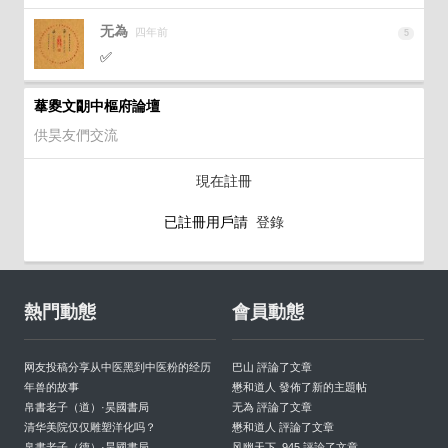
无為
四年前
5
✅
蕐夓文朙中樞府論壇
供昊友們交流
現在註冊
已註冊用戶請
登錄
熱門動態
會員動態
网友投稿分享从中医黑到中医粉的经历
巴山 評論了文章
年兽的故事
懋和道人 發佈了新的主題帖
帛書老子（道）·昊國書局
无為 評論了文章
清华美院仅仅雕塑洋化吗？
懋和道人 評論了文章
帛書老子（德）·昊國書局
风幽天下_945 評論了文章