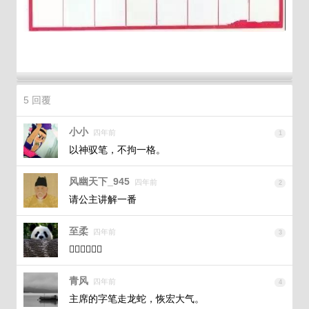
5 回覆
小小
四年前
1
以神驭笔，不拘一格。
风幽天下_945
四年前
2
请公主讲解一番
至柔
四年前
3
👍🏻👍🏻👍🏻
青风
四年前
4
主席的字笔走龙蛇，恢宏大气。