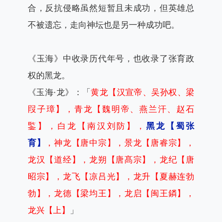
合，反抗侵略虽然短暂且未成功，但英雄总
不被遗忘，走向神坛也是另一种成功吧。
《玉海》中收录历代年号，也收录了张育政
权的黑龙。
《玉海·龙》：「
黄龙【汉宣帝、吴孙权、梁
叚子璋】，青龙【魏明帝、燕兰汗、赵石
鍳】，白龙【南汉刘防】，
黑龙【蜀张
育】
，神龙【唐中宗】，景龙【唐睿宗】，
龙汉【道经】，龙朔【唐髙宗】，龙纪【唐
昭宗】，龙飞【凉吕光】，龙升【夏赫连勃
勃】，龙德【梁均王】，龙启【闽王鏻】，
龙兴【上】
」