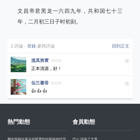
文昌帝君黑龙一六四九年，共和国七十三
年，二月初三日子时初刻。
2 評論
-
登錄
參與評論
回到正文
搵真務實
四年前
1
正本清源，好！
似兰馨香
四年前
2
👍 👍 👍
熱門動態
會員動態
网友投稿分享从中医黑到中医粉的经历
巴山 評論了文章