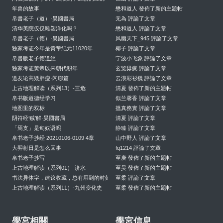
年兽的故事
懋和道人 發佈了新的主題帖
帛書老子（道）·昊國書局
无為 評論了文章
清华美院仅仅雕塑洋化吗？
懋和道人 評論了文章
帛書老子（德）·昊國書局
风幽天下_945 評論了文章
独家考证今年是黄帝纪元11020年
椰子 評論了文章
帛書版老子德道經
宁波小飞象 評論了文章
独家考证黄帝以来朝代积年
玄览毋疵 評論了文章
道友论高矮胖瘦·闲聊篇
云浪彩衫巍 評論了文章
上古地理解读（系列13）-三危
清夏 發佈了新的主題帖
帛书版道德经学习
似兰馨香 評論了文章
地图里的双标
搵真務實 評論了文章
阴符经‘贼’解·昊國書局
清夏 評論了文章
「焉支」是匈奴语吗
静臻 評論了文章
帛书老子抄经 20210106-0109 4章
山中野人 評論了文章
大羿射日是怎么回事
fq1214 評論了文章
帛书老子抄写
至庚 發佈了新的主題帖
上古地理解读（系列01）-济水
至昊 發佈了新的主題帖
书法异体字，建议收藏，总有用到的时刻
至柔 評論了文章
上古地理解读（系列11）-九州变化史
至柔 發佈了新的主題帖
學宮相關
學宮信息