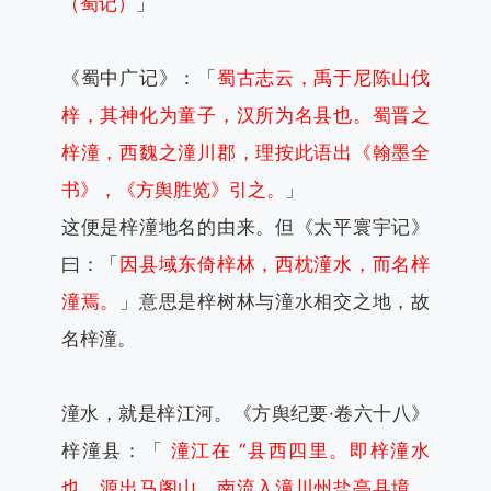
（蜀记）
」
《蜀中广记》：「
蜀古志云，禹于尼陈山伐
梓，其神化为童子，汉所为名县也。蜀晋之
梓潼，西魏之潼川郡，理按此语出《翰墨全
书》，《方舆胜览》引之。
」
这便是梓潼地名的由来。但《太平寰宇记》
曰：「
因县域东倚梓林，西枕潼水，而名梓
潼焉。
」意思是梓树林与潼水相交之地，故
名梓潼。
潼水，就是梓江河。《方舆纪要·卷六十八》
梓潼县：「
潼江在 “县西四里。即梓潼水
也，源出马阁山，南流入潼川州盐亭县境，