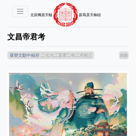
北辰獨居天軸
蔚爲昊天樞紐
文昌帝君考
蕐夓文朙中樞府
二七六二五零二年二月初三
原創