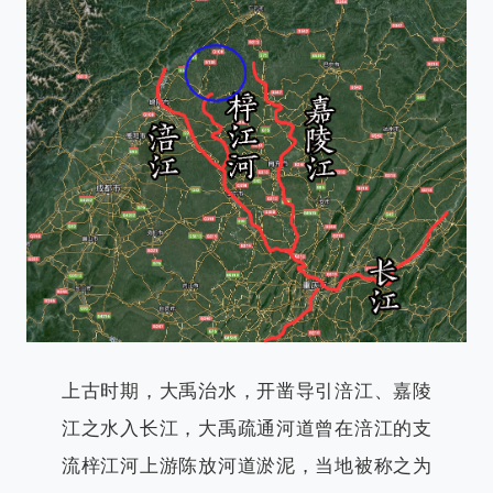
上古时期，大禹治水，开凿导引涪江、嘉陵
江之水入长江，大禹疏通河道曾在涪江的支
流梓江河上游陈放河道淤泥，当地被称之为