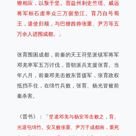
獠相应，以叛于坚。晋益州刺史竺瑶、威远
将军桓石虔率众三万据垫江。育乃自号蜀
王，遣使归顺，与巴獠酋帅张重、尹万等五
万余人进围成都。
」
张育围困成都，前秦的天王苻坚派镇军将军
邓羌率军五万讨伐，晋朝派兵支援张育。当
年八月，前秦邓羌击败东晋援军，张育政权
抵挡不住，在绵竹兵败，张育、杨光皆被前
秦杀害。
《晋书》：「
坚遣邓羌与杨安等击败之，育、
光退屯绵竹。安又败张重、尹万于成都南，重死