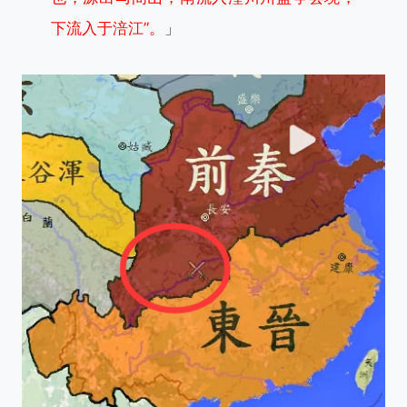
下流入于涪江”。
」