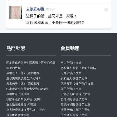
云浪彩衫巍
四年前
2
這樣子的話，趙同宋是一家啦！

這個宋和宋氏，不是同一個原頭吧？
熱門動態
會員動態
网友投稿分享从中医黑到中医粉的经历
巴山 評論了文章
年兽的故事
懋和道人 發佈了新的主題帖
帛書老子（道）·昊國書局
无為 評論了文章
清华美院仅仅雕塑洋化吗？
懋和道人 評論了文章
帛書老子（德）·昊國書局
风幽天下_945 評論了文章
独家考证今年是黄帝纪元11020年
椰子 評論了文章
帛書版老子德道經
宁波小飞象 評論了文章
独家考证黄帝以来朝代积年
玄览毋疵 評論了文章
道友论高矮胖瘦·闲聊篇
云浪彩衫巍 評論了文章
上古地理解读（系列13）-三危
清夏 發佈了新的主題帖
帛书版道德经学习
似兰馨香 評論了文章