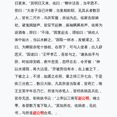
日更来。”其明日又来。佑曰：“卿许活吾，当卒恩不。
答曰：“大老子业已许卿，当复相欺耶。见其从者数百
人，皆长二尺许，乌衣军服，赤油为志。佑家击鼓祷
祀。诸鬼闻皷声。皆应节起舞，振袖飒飒有声。佑将为
设酒食，辞曰：“不须。”因复起去，谓佑曰：“病在人
体中如火，当以水解之。”因取一杯水，发被灌之。又
曰。为卿留赤笔十馀枝。在荐下，可与人使著，出入辟
恶灾。”因道曰：“王甲李乙，吾皆与之。”遂执佑手与
辞。时佑得安眠，夜中忽觉，忽呼左右，令开被：“神
以水灌我，将大沾濡。”开被而信有水，在上被之下，
下被之上，不浸，如露之在荷。量之得三升七合。于是
疾三分愈二，数日大除。凡其所道当取者，皆死亡，唯
王文英半年后乃亡。所道与赤笔人，皆经疾病及兵乱，
皆亦无恙。初有妖书云：“上帝以三将军
赵公明
。锺士
季。各督数万鬼下取人。”莫知所在。佑病差，见此
书，与所道
赵公明
合焉。」