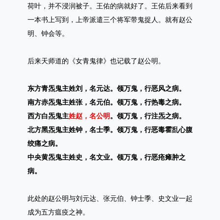
荷叶，并不浸润被子。王佑的病就好了。王佑后来看到
一本书上写到，上帝派遣三个将军带鬼捉人。就有赵公
明、钟会等。
后来天师道的《女青鬼律》也记载了赵公明。
东方青炁鬼主姓刘，名元达。领万鬼，行恶风之病。
南方赤炁鬼主姓张，名元伯。领万鬼，行热毒之病。
西方白炁鬼主
姓赵，名公明
。领万鬼，行注炁之病。
北方黑炁鬼主姓钟，名士季。领万鬼，行恶毒霍乱心腹
绞痛之病。
中央黄炁鬼主姓史，名文业。领万鬼，行恶疮瘫肿之
病。
此处的赵公明与刘元达、张元伯、钟士季、史文业一起
成为五方瘟疫之神。