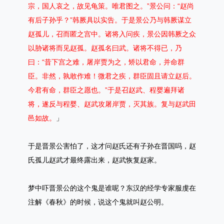
宗，国人哀之，故见龟策。唯君图之。”景公问：“赵尚
有后子孙乎？”韩厥具以实告。于是景公乃与韩厥谋立
赵孤儿，召而匿之宫中。诸将入问疾，景公因韩厥之众
以胁诸将而见赵孤。赵孤名曰武。诸将不得已，乃
曰：“昔下宫之难，屠岸贾为之，矫以君命，并命群
臣。非然，孰敢作难！微君之疾，群臣固且请立赵后。
今君有命，群臣之愿也。”于是召赵武、程婴遍拜诸
将，遂反与程婴、赵武攻屠岸贾，灭其族。复与赵武田
邑如故。
」
于是晋景公害怕了，这才问赵氏还有子孙在晋国吗，赵
氏孤儿赵武才最终露出来，赵武恢复赵家。
梦中吓晋景公的这个鬼是谁呢？东汉的经学专家服虔在
注解《春秋》的时候，说这个鬼就叫赵公明。