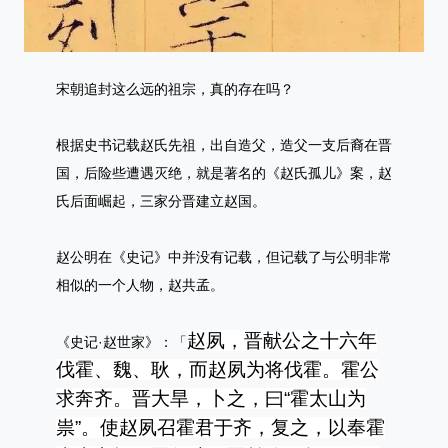
宋朝追封这么远的祖宗，真的存在吗？
根据史书记载赵氏先祖，出自造父，造父一支后裔在晋
国，后险些遭遇灭绝，就是著名的《赵氏孤儿》案，赵
氏后面崛起，三家分晋建立赵国。
赵公明在《史记》中并没有记载，但记载了与公明非常
相似的一个人物，赵共孟。
赵夙，晋献公之十六年
《史记·赵世家》：「
伐霍、魏、耿，而赵夙为将伐霍。霍公
求奔齐。晋大旱，卜之，曰“霍太山为
祟”。使赵夙召霍君于齐，复之，以奉霍