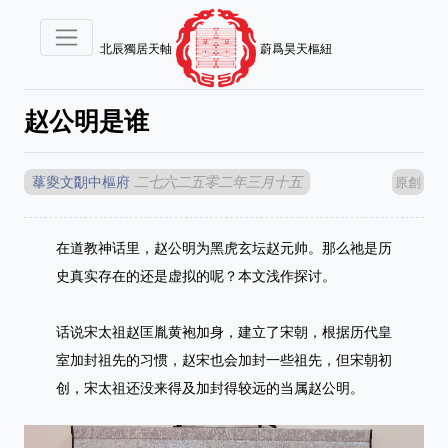
北辰獨居天軸
蔚爲昊天樞紐
赵公明是谁
蕐夓文朙中樞府
二七六二五零二年三月十五
原創
在道教神话里，赵公明为黑虎玄坛赵元帅。那么祂是历
史真实存在的还是虚拟的呢？本文浅作探讨。
话说宋太祖赵匡胤黄袍加身，建立了宋朝，根据历代皇
室加封祖先的习惯，赵宋也会加封一些祖先，但宋朝初
创，宋太祖还没来得及加封得较远的当属赵公明。