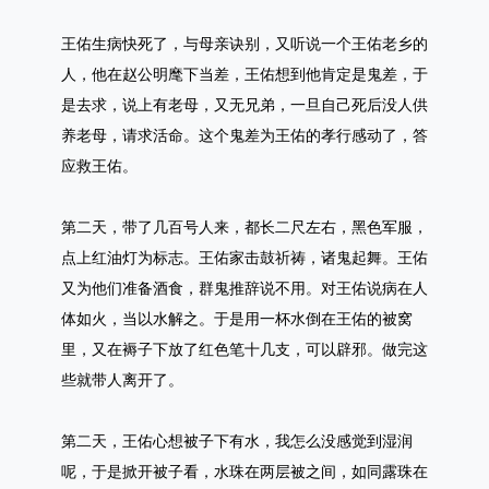
王佑生病快死了，与母亲诀别，又听说一个王佑老乡的
人，他在赵公明麾下当差，王佑想到他肯定是鬼差，于
是去求，说上有老母，又无兄弟，一旦自己死后没人供
养老母，请求活命。这个鬼差为王佑的孝行感动了，答
应救王佑。
第二天，带了几百号人来，都长二尺左右，黑色军服，
点上红油灯为标志。王佑家击鼓祈祷，诸鬼起舞。王佑
又为他们准备酒食，群鬼推辞说不用。对王佑说病在人
体如火，当以水解之。于是用一杯水倒在王佑的被窝
里，又在褥子下放了红色笔十几支，可以辟邪。做完这
些就带人离开了。
第二天，王佑心想被子下有水，我怎么没感觉到湿润
呢，于是掀开被子看，水珠在两层被之间，如同露珠在