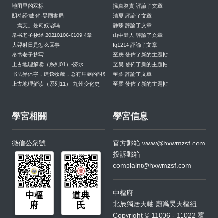
地图里的双标
搵真務實 評論了文章
阴符经‘贼’解·昊國書局
清夏 評論了文章
「焉支」是匈奴语吗
静臻 評論了文章
帛书老子抄经 20210106-0109 4章
山中野人 評論了文章
大羿射日是怎么回事
fq1214 評論了文章
帛书老子抄写
至庚 發佈了新的主題帖
上古地理解读（系列01）-济水
至昊 發佈了新的主題帖
书法异体字，建议收藏，总有用到的时刻
至柔 評論了文章
上古地理解读（系列11）-九州变化史
至柔 發佈了新的主題帖
學宮相關
學宮信息
微信公衆號
官方郵箱
www@hxwmzsf.com
投訴郵箱
complaint@hxwmzsf.com
中樞府
中樞
道典
北辰獨居天軸 蔚爲昊天樞紐
府
氏
Copyright © 11006 - 11022 蕐