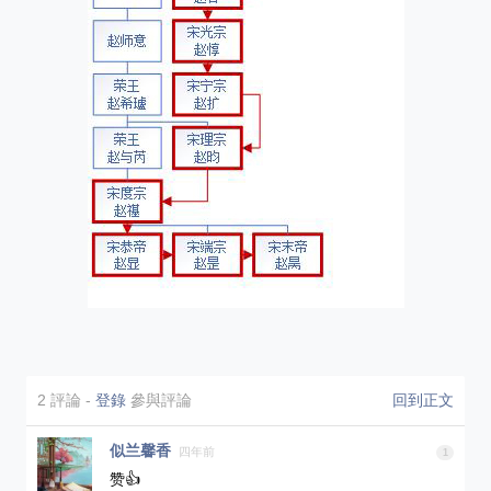
2 評論
-
登錄
參與評論
回到正文
似兰馨香
四年前
1
赞👍