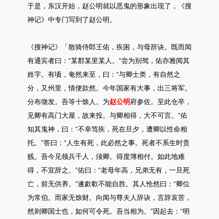
于是，东汉开始，赵公明就以恶鬼的形象出现了，《搜
神记》中专门写到了赵公明。
《搜神记》「散骑侍郎王佑，疾困，与母辞诀。既而闻
有通宾者曰：“某郡某里某人。”尝为别驾，佑亦雅闻其
姓字。有顷，奄然来至，曰：“与卿士类，有自然之
分，又州里，情便款然。今年国家有大事，出三将军。
分布徵发。吾等十馀人。为
赵公明
府参佐。至此仓卒，
见卿有高门大屋，故来投。与卿相得，大不可言。”佑
知其鬼神，曰：“不幸笃疾，死在旦夕，遭卿以性命相
托。”答曰：“人生有死，此必然之事。死者不系生时贵
贱。吾今见领兵千人，须卿。得度簿相付。如此地难
得，不宜辞之。”佑曰：“老母年高，兄弟无有，一旦死
亡，前无供养。”遂歔欷不能自胜。其人怆然曰：“卿位
为常伯。而家无馀财。向闻与尊夫人辞诀，言辞哀苦，
然则卿国士也，如何可令死。吾当相为。”因起去：“明