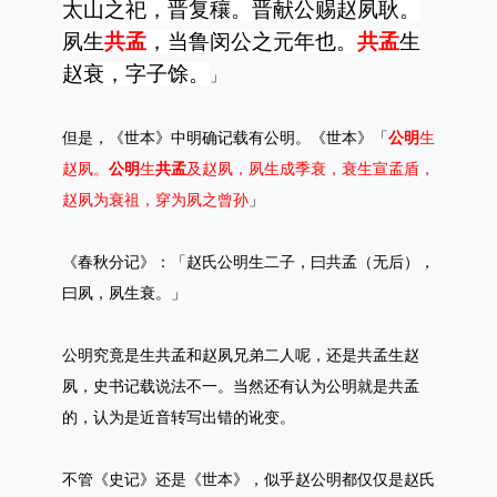
太山之祀，晋复穰。晋献公赐赵夙耿。
夙生
共孟
，当鲁闵公之元年也。
共孟
生
赵衰，字子馀。
」
但是，《世本》中明确记载有公明。《世本》「
公明
生
赵夙。
公明
生
共孟
及赵夙，夙生成季衰，衰生宣孟盾，
赵夙为衰祖，穿为夙之曾孙
」
《春秋分记》：「赵氏公明生二子，曰共孟（无后），
曰夙，夙生衰。」
公明究竟是生共孟和赵夙兄弟二人呢，还是共孟生赵
夙，史书记载说法不一。当然还有认为公明就是共孟
的，认为是近音转写出错的讹变。
不管《史记》还是《世本》，似乎赵公明都仅仅是赵氏