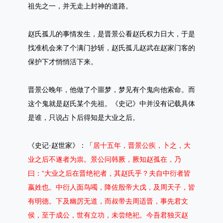
祖先之一，并无走上封神的道路。
赵氏孤儿的事情发生，是晋景公看赵氏权力日大，于是
找准机会来了个满门抄斩，赵氏孤儿赵武在赵家门客的
保护下才悄悄活下来。
晋景公晚年，他做了个噩梦，梦见有个鬼向他索命。而
这个鬼就是赵氏某个先祖。《史记》中并没有记载具体
是谁，只说占卜后得知是大业之后。
《史记·赵世家》：「
居十五年，晋景公疾，卜之，大
业之后不遂者为祟。景公问韩厥，厥知赵孤在，乃
曰：“大业之后在晋绝祀者，其赵氏乎？夫自中衍者皆
嬴姓也。中衍人面鸟噣，降佐殷帝大戊，及周天子，皆
有明德。下及幽厉无道，而叔带去周适晋，事先君文
侯，至于成公，世有立功，未尝绝祀。今吾君独灭赵