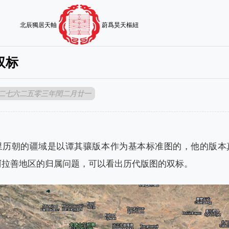
北辰獨居天軸
蔚爲昊天樞紐
双标
二七六二五零三年閏二月廿一
里历朝的疆域是以谭其骧版本作为基本标准图的，他的版本
阿拉善地区的归属问题，可以看出历代版图的双标。