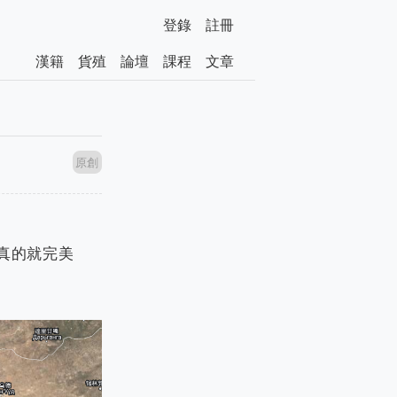
登錄
註冊
漢籍
貨殖
論壇
課程
文章
原創
真的就完美