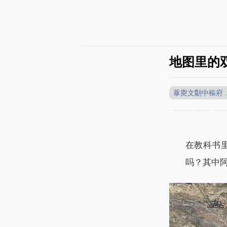
地图里的
蕐夓文朙中樞府
在教科书
吗？其中