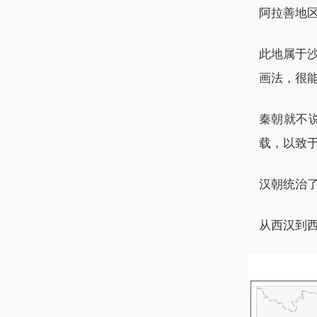
阿拉善地
此地属于
画法，很
秦朝就不
载，以致
汉朝统治
从西汉到