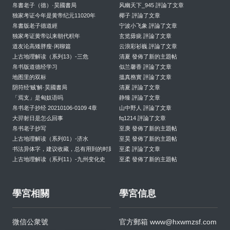
帛書老子（德）·昊國書局
风幽天下_945 評論了文章
独家考证今年是黄帝纪元11020年
椰子 評論了文章
帛書版老子德道經
宁波小飞象 評論了文章
独家考证黄帝以来朝代积年
玄览毋疵 評論了文章
道友论高矮胖瘦·闲聊篇
云浪彩衫巍 評論了文章
上古地理解读（系列13）-三危
清夏 發佈了新的主題帖
帛书版道德经学习
似兰馨香 評論了文章
地图里的双标
搵真務實 評論了文章
阴符经‘贼’解·昊國書局
清夏 評論了文章
「焉支」是匈奴语吗
静臻 評論了文章
帛书老子抄经 20210106-0109 4章
山中野人 評論了文章
大羿射日是怎么回事
fq1214 評論了文章
帛书老子抄写
至庚 發佈了新的主題帖
上古地理解读（系列01）-济水
至昊 發佈了新的主題帖
书法异体字，建议收藏，总有用到的时刻
至柔 評論了文章
上古地理解读（系列11）-九州变化史
至柔 發佈了新的主題帖
學宮相關
學宮信息
微信公衆號
官方郵箱
www@hxwmzsf.com