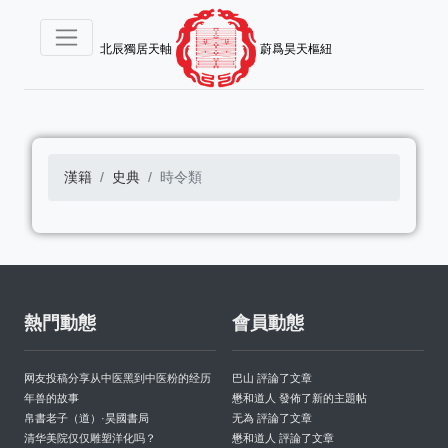
北辰獨居天軸
蔚爲昊天樞紐
漢籍
史典
時令類
熱門動態
會員動態
网友投稿分享从中医黑到中医粉的经历
巴山 評論了文章
年兽的故事
懋和道人 發佈了新的主題帖
帛書老子（道）·昊國書局
无為 評論了文章
清华美院仅仅雕塑洋化吗？
懋和道人 評論了文章