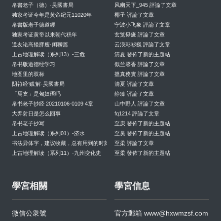
帛書老子（德）·昊國書局
风幽天下_945 評論了文章
独家考证今年是黄帝纪元11020年
椰子 評論了文章
帛書版老子德道經
宁波小飞象 評論了文章
独家考证黄帝以来朝代积年
玄览毋疵 評論了文章
道友论高矮胖瘦·闲聊篇
云浪彩衫巍 評論了文章
上古地理解读（系列13）-三危
清夏 發佈了新的主題帖
帛书版道德经学习
似兰馨香 評論了文章
地图里的双标
搵真務實 評論了文章
阴符经‘贼’解·昊國書局
清夏 評論了文章
「焉支」是匈奴语吗
静臻 評論了文章
帛书老子抄经 20210106-0109 4章
山中野人 評論了文章
大羿射日是怎么回事
fq1214 評論了文章
帛书老子抄写
至庚 發佈了新的主題帖
上古地理解读（系列01）-济水
至昊 發佈了新的主題帖
书法异体字，建议收藏，总有用到的时刻
至柔 評論了文章
上古地理解读（系列11）-九州变化史
至柔 發佈了新的主題帖
學宮相關
學宮信息
微信公衆號
官方郵箱
www@hxwmzsf.com