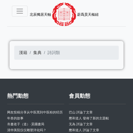
北辰獨居天軸
蔚爲昊天樞紐
漢籍
集典
詩詞類
熱門動態
會員動態
网友投稿分享从中医黑到中医粉的经历
巴山 評論了文章
年兽的故事
懋和道人 發佈了新的主題帖
帛書老子（道）·昊國書局
无為 評論了文章
清华美院仅仅雕塑洋化吗？
懋和道人 評論了文章