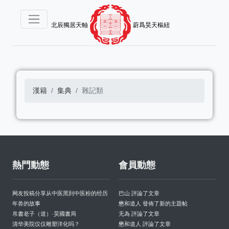
北辰獨居天軸
蔚爲昊天樞紐
漢籍
集典
雜記類
熱門動態
會員動態
网友投稿分享从中医黑到中医粉的经历
巴山 評論了文章
年兽的故事
懋和道人 發佈了新的主題帖
帛書老子（道）·昊國書局
无為 評論了文章
清华美院仅仅雕塑洋化吗？
懋和道人 評論了文章