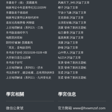
帛書老子（德）·昊國書局
风幽天下_945 評論了文章
独家考证今年是黄帝纪元11020年
椰子 評論了文章
帛書版老子德道經
宁波小飞象 評論了文章
独家考证黄帝以来朝代积年
玄览毋疵 評論了文章
道友论高矮胖瘦·闲聊篇
云浪彩衫巍 評論了文章
上古地理解读（系列13）-三危
清夏 發佈了新的主題帖
帛书版道德经学习
似兰馨香 評論了文章
地图里的双标
搵真務實 評論了文章
阴符经‘贼’解·昊國書局
清夏 評論了文章
「焉支」是匈奴语吗
静臻 評論了文章
帛书老子抄经 20210106-0109 4章
山中野人 評論了文章
大羿射日是怎么回事
fq1214 評論了文章
帛书老子抄写
至庚 發佈了新的主題帖
上古地理解读（系列01）-济水
至昊 發佈了新的主題帖
书法异体字，建议收藏，总有用到的时刻
至柔 評論了文章
上古地理解读（系列11）-九州变化史
至柔 發佈了新的主題帖
學宮相關
學宮信息
微信公衆號
官方郵箱
www@hxwmzsf.com