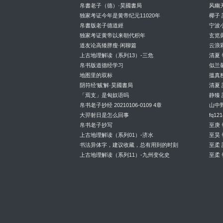
帛書老子（德）·昊國書局
风幽天
独家考证今年是黄帝纪元11020年
椰子
帛書版老子德道經
宁波
独家考证黄帝以来朝代积年
玄览
道友论高矮胖瘦·闲聊篇
云浪
上古地理解读（系列13）-三危
清夏
帛书版道德经学习
似兰
地图里的双标
搵真
阴符经‘贼’解·昊國書局
清夏
「焉支」是匈奴语吗
静臻
帛书老子抄经 20210106-0109 4章
山中
大羿射日是怎么回事
fq1
帛书老子抄写
至庚
上古地理解读（系列01）-济水
至昊
书法异体字，建议收藏，总有用到的时刻
至柔
上古地理解读（系列11）-九州变化史
至柔