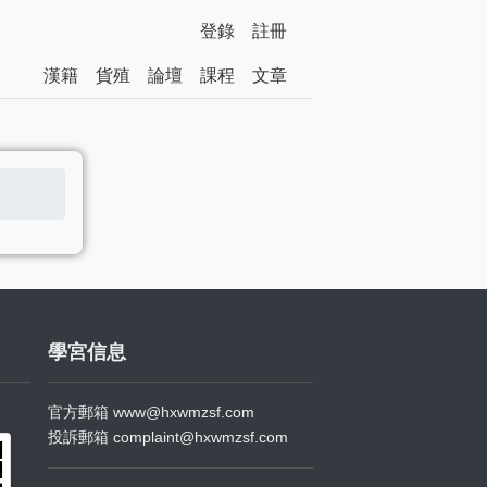
登錄
註冊
漢籍
貨殖
論壇
課程
文章
學宮信息
官方郵箱
www@hxwmzsf.com
投訴郵箱
complaint@hxwmzsf.com