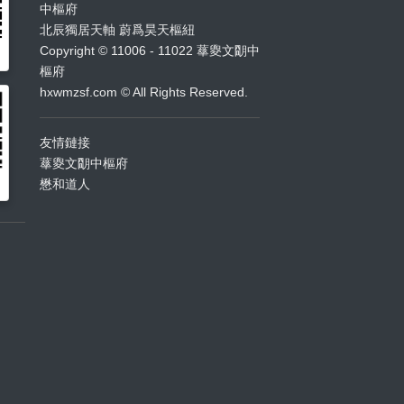
中樞府
北辰獨居天軸 蔚爲昊天樞紐
Copyright © 11006 - 11022 蕐夓文朙中
樞府
hxwmzsf.com © All Rights Reserved.
友情鏈接
蕐夓文朙中樞府
懋和道人