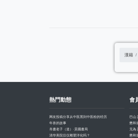
漢籍
熱門動態
會
网友投稿分享从中医黑到中医粉的经历
巴山
年兽的故事
懋和
帛書老子（道）·昊國書局
无為
清华美院仅仅雕塑洋化吗？
懋和