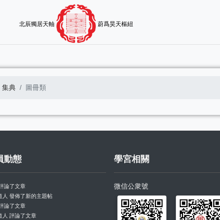
北辰獨居天軸
蔚爲昊天樞紐
集典
圖冊類
員動態
學宮相關
微信公衆號
 評論了文章
道人 發佈了新的主題帖
 評論了文章
道人 評論了文章