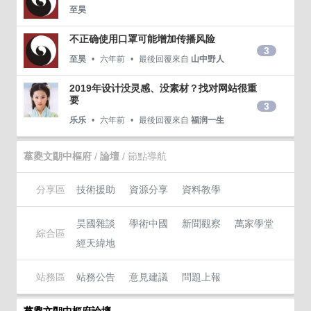
至昊
不正确使用口罩可能增加传播风险
3
至昊
六年前
最後回覆來自
山中野人
2019年设计没灵感、没素材？找对网站很重
要
3
乐乐
六年前
最後回覆來自
福润一生
蕐夓文朙中樞府
/
論壇
/ 節點導航
分享區
技術援助
資源分享
資料教學
昊國雜談
學術中國
新聞觀察
萬家學堂
綜合區
經天緯地
站務區
站務公告
意見建議
問題上報