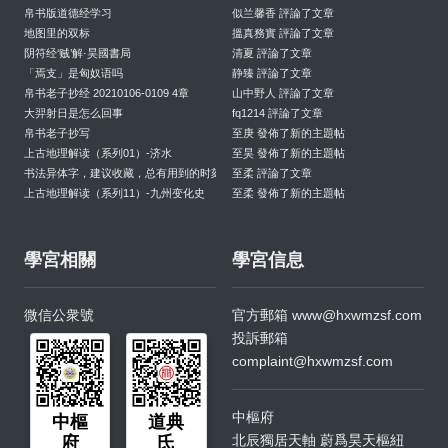
帛书版道德经学习
似兰馨香 評論了文章
地图里的双标
搵真務實 評論了文章
阴符经‘贼’解·昊國書局
清夏 評論了文章
「焉支」是匈奴语吗
静臻 評論了文章
帛书老子抄经 20210106-0109 4章
山中野人 評論了文章
大羿射日是怎么回事
fq1214 評論了文章
帛书老子抄写
至庚 發佈了新的主題帖
上古地理解读（系列01）-济水
至昊 發佈了新的主題帖
书法异体字，建议收藏，总有用到的时刻
至柔 評論了文章
上古地理解读（系列11）-九州变化史
至柔 發佈了新的主題帖
學宮相關
學宮信息
微信公衆號
官方郵箱
www@hxwmzsf.com
投訴郵箱
complaint@hxwmzsf.com
中樞府
中樞
道典
北辰獨居天軸 蔚爲昊天樞紐
府
氏