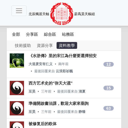
北辰獨居天軸
蔚爲昊天樞紐
全部
分享區
綜合區
站務區
技術援助
資源分享
資料教學
《水滸傳》里的宋江為什麼要選擇招安
12
大道废安有仁义
兩年前
最後回覆來自
云浪彩衫巍
西方艺术史的“弥天大谎”
15
至昊
三年前
最後回覆來自
清夏
準備開啟書法課，歡迎大家來垂詢
63
至昊
三年前
最後回覆來自
静臻
被修复后的欧体