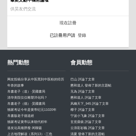
蕐夓文朙中樞府論壇
供昊友們交流
現在註冊
已註冊用戶請
登錄
熱門動態
會員動態
网友投稿分享从中医黑到中医粉的经历
巴山 評論了文章
年兽的故事
懋和道人 發佈了新的主題帖
帛書老子（道）·昊國書局
无為 評論了文章
清华美院仅仅雕塑洋化吗？
懋和道人 評論了文章
帛書老子（德）·昊國書局
风幽天下_945 評論了文章
独家考证今年是黄帝纪元11020年
椰子 評論了文章
帛書版老子德道經
宁波小飞象 評論了文章
独家考证黄帝以来朝代积年
玄览毋疵 評論了文章
道友论高矮胖瘦·闲聊篇
云浪彩衫巍 評論了文章
上古地理解读（系列13）-三危
清夏 發佈了新的主題帖